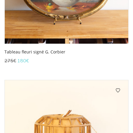
Tableau fleuri signé G. Corbier
Le
Le
275
€
180
€
prix
prix
initial
actuel
était :
est :
275€.
180€.