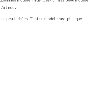
guemines modèle Tircis. C’est un très beau modèle
e Art nouveau.
s un peu tachées. C’est un modèle rare, plus que
!