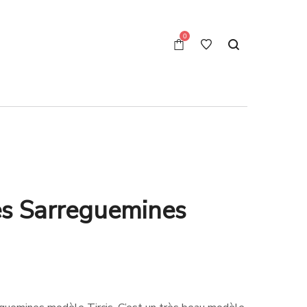
0
tes Sarreguemines