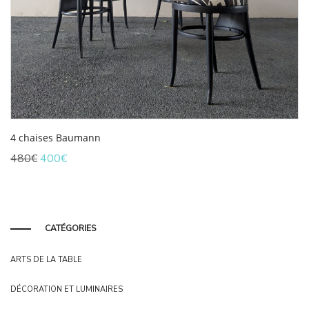
4 chaises Baumann
Le
Le
480
€
400
€
prix
prix
initial
actuel
était :
est :
480€.
400€.
CATÉGORIES
ARTS DE LA TABLE
DÉCORATION ET LUMINAIRES